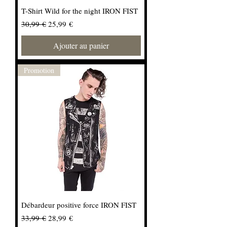
T-Shirt Wild for the night IRON FIST
Prix original
Prix promotionnel
30,99 €
25,99 €
Ajouter au panier
Promotion
Débardeur positive force IRON FIST
Prix original
Prix promotionnel
33,99 €
28,99 €