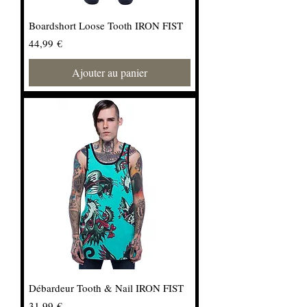
Boardshort Loose Tooth IRON FIST
Prix
44,99 €
Ajouter au panier
Débardeur Tooth & Nail IRON FIST
Prix
31,99 €