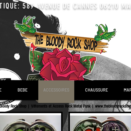
TIQUE: 589 AVENUE DE CANNES 06210 MAN
E
BEBE
ACCESSOIRES
CHAUSSURE
MA
Bloody Rock Shop | Vêtements et Access Rock Metal Punk |
www.thebloodyrocksho