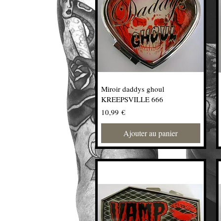
Miroir daddys ghoul
KREEPSVILLE 666
Prix
10,99 €
Ajouter au panier