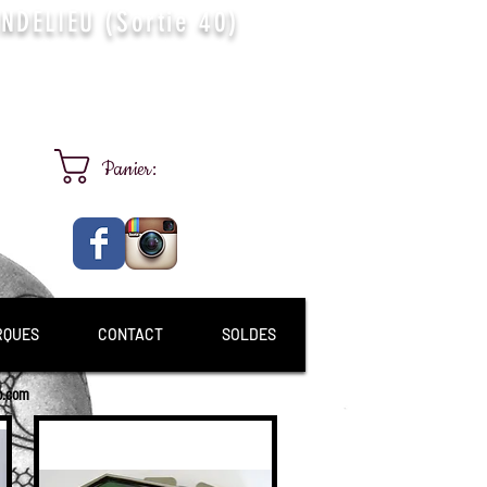
DELIEU (Sortie 40)
Panier:
RQUES
CONTACT
SOLDES
p.com