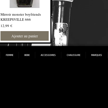
Mirroir monster boyfriends
KREEPSVILLE 666
Prix
12,99 €
Ajouter au panier
FEMME
BEBE
ACCESSOIRES
CHAUSSURE
MARQUES