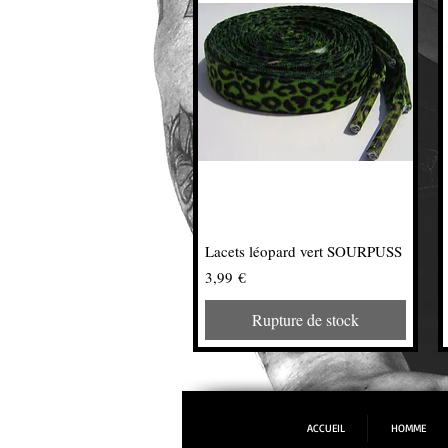
Lacets léopard vert SOURPUSS
Prix
3,99 €
Rupture de stock
ACCUEIL
HOMME