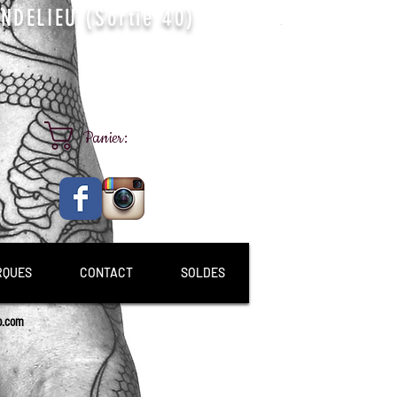
DELIEU (Sortie 40)
Panier:
RQUES
CONTACT
SOLDES
p.com