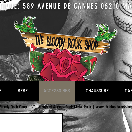
TIQUE: 589 AVENUE DE CANNES 06210 MAN
E
BEBE
ACCESSOIRES
CHAUSSURE
MA
Bloody Rock Shop | Vêtements et Access Rock Metal Punk |
www.thebloodyrocksho