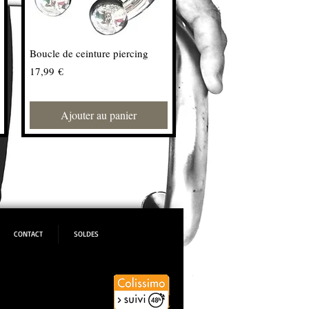
Boucle de ceinture piercing
Prix
17,99 €
Ajouter au panier
CONTACT
SOLDES