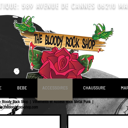
TIQUE: 589 AVENUE DE CANNES 06210 MAN
E
BEBE
ACCESSOIRES
CHAUSSURE
MA
e Bloody Rock Shop | Vêtements et Access Rock Metal Punk |
w.thebloodyrockshop.com