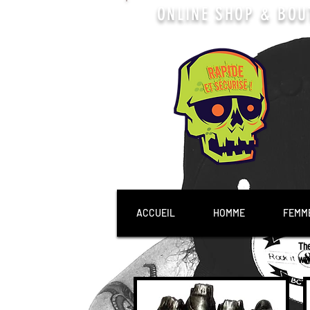
ONLINE SHOP & BOU
ACCUEIL
HOMME
FEMM
Th
ww