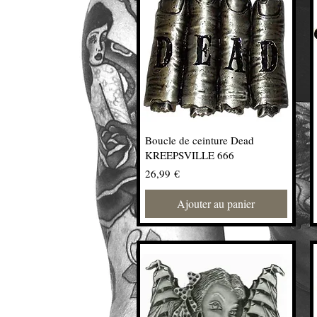
Boucle de ceinture Dead
KREEPSVILLE 666
Prix
26,99 €
Ajouter au panier