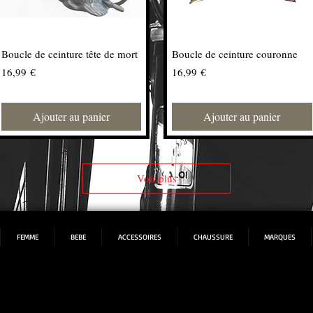
Boucle de ceinture tête de mort
Boucle de ceinture couronne
Prix
Prix
16,99 €
16,99 €
Ajouter au panier
Ajouter au panier
Voir plus
FEMME
BEBE
ACCESSOIRES
CHAUSSURE
MARQUES