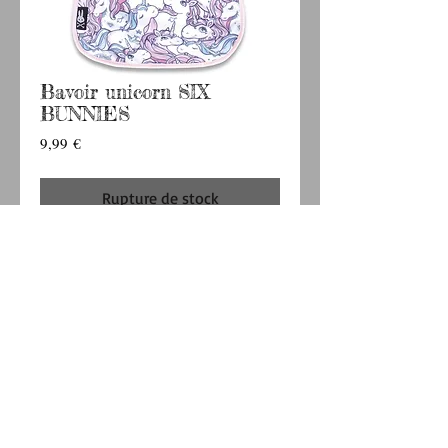
Bavoir unicorn SIX
BUNNIES
Prix
9,99 €
Rupture de stock
Bavoir modèle "UNICORN" de la marque SIX
BUNNIES.
30 X 22 cm
Motifs : licornes
PAYPAL / CHEQUE / CARTE BANCAIRE