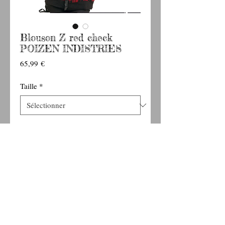
Blouson Z red check
POIZEN INDISTRIES
Prix
65,99 €
Taille
*
Ajouter au panier
Blouson à capuche de la marque POIZEN
INDUSTRIES
100% polyacrylique et 100% polyester