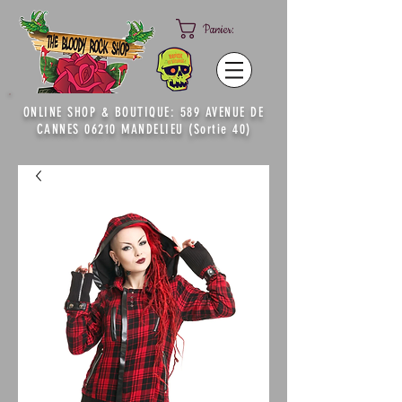
Panier:
ONLINE SHOP & BOUTIQUE: 589 AVENUE DE
CANNES 06210 MANDELIEU (Sortie 40)