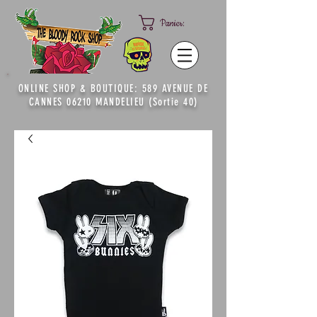
Panier:
ONLINE SHOP & BOUTIQUE: 589 AVENUE DE
CANNES 06210 MANDELIEU (Sortie 40)