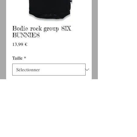
Bodie rock group SIX
BUNNIES
Prix
13,99 €
Taille
*
Ajouter au panier
Bodie modèle "rock group" de la marque SIX
BUNNIES
100 % Coton