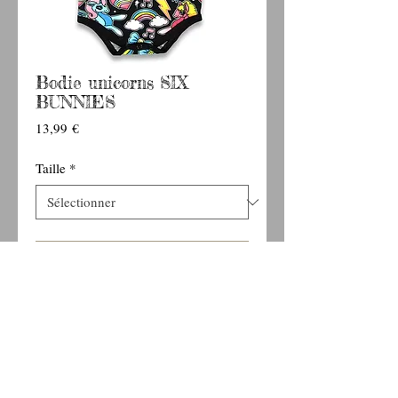
Bodie unicorns SIX
BUNNIES
Prix
13,99 €
Taille
*
Ajouter au panier
Bodie modèle "unicorns" de la marque SIX
BUNNIES
100% Coton
Motifs : licornes, coeurs, noeuds, ...