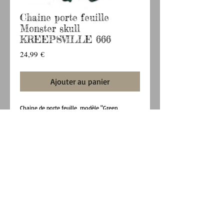
Chaine porte feuille
Monster skull
KREEPSVILLE 666
Prix
24,99 €
Ajouter au panier
Chaine de porte feuille, modèle "Green 
Monster Skull" de la marque KREEPSVILLE 666.
Couleur : vert et noir.
Longueur totale : 56 cm.
PAYPAL / CHEQUE / CARTE BANCAIRE