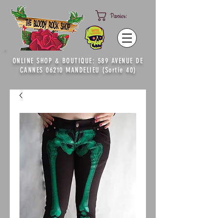
Panier:
ONLINE SHOP & BOUTIQUE: 589 AVENUE DE
CANNES 06210 MANDELIEU (Sortie 40)