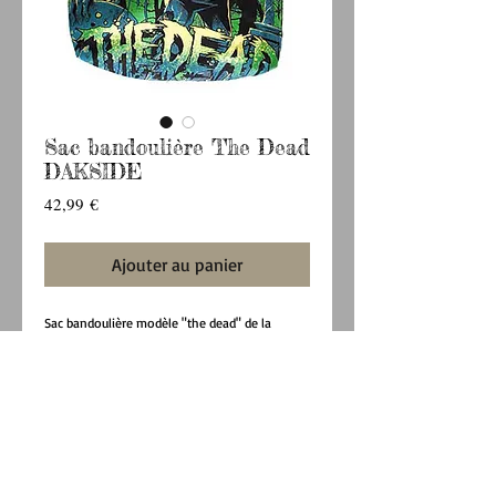
Sac bandoulière The Dead
DAKSIDE
Prix
42,99 €
Ajouter au panier
Sac bandoulière modèle "the dead" de la 
marque DARKSIDE.
Le sac est fermé par une fermeture éclair tout 
comme la poche se trouvant à l'interieur.
Longueur de la sangle = 54 cm.
Sac = 30 cm x 36 cm x 15 cm.