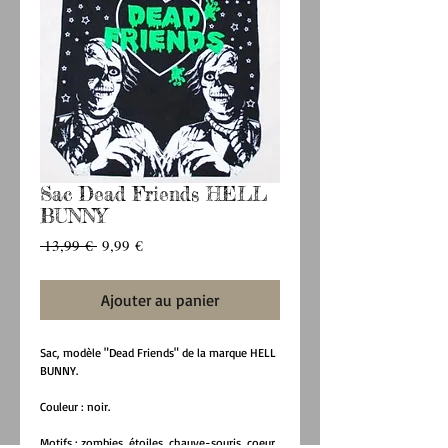
Sac Dead Friends HELL
BUNNY
Prix
Prix
 13,99 € 
9,99 €
original
promotionnel
Ajouter au panier
Sac, modèle "Dead Friends" de la marque HELL 
BUNNY.
Couleur : noir.
Motifs : zombies, étoiles, chauve-souris, coeur 