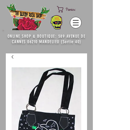
Panier:
ONLINE SHOP & BOUTIQUE: 589 AVENUE DE
CANNES 06210 MANDELIEU (Sortie 40)