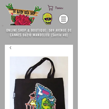
Panier:
ONLINE SHOP & BOUTIQUE: 589 AVENUE DE
CANNES 06210 MANDELIEU (Sortie 40)