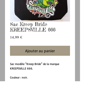
Sac Kreep Bride
KREEPSVILLE 666
Prix
14,99 €
Ajouter au panier
Sac modèle "Kreep Bride" de la marque 
KREEPSVILLE 666.
Couleur : noir.
Contient une poche à l'interieur, fermée par 
une fermeture éclair.
Longueur = 37,5 cm.
Hauteur = 37 cm.