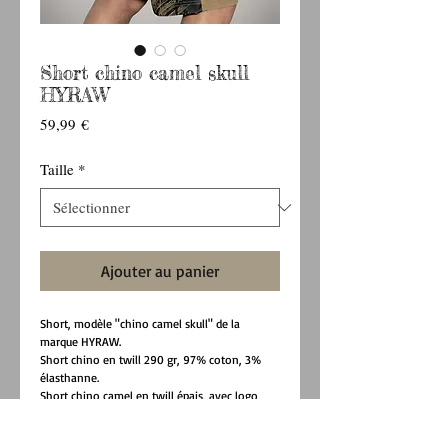
Short chino camel skull
HYRAW
Prix
59,99 €
Taille
*
Ajouter au panier
Short, modèle "chino camel skull" de la
marque HYRAW.
Short chino en twill 290 gr, 97% coton, 3%
élasthanne.
Short chino camel en twill épais, avec logo
Hyraw Bolt imprimé en noir le côté de la jambe
droite à l'avant et du visuel "CAMEL SKULL" à