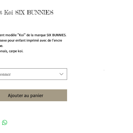
rt Koi SIX BUNNIES
Prix
fant modèle "Koi" de la marque SIX BUNNIES.
isexe pour enfant imprimé avec de l’encre
e.
nais, carpe koi.
ionner
Ajouter au panier