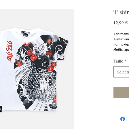
T shi
12,99 €
T shirt en
T-shirt un
non toxiqu
Motifs japo
Taille
*
Sélect