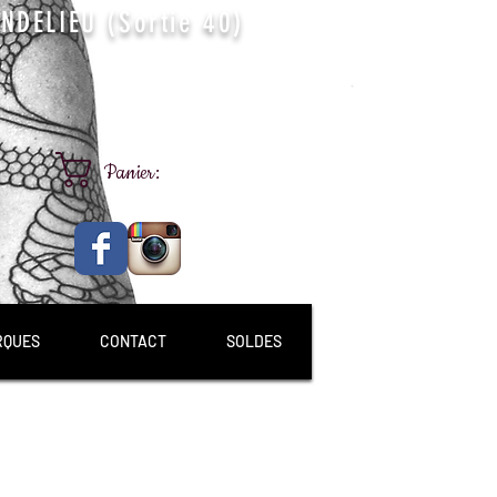
DELIEU (Sortie 40)
Panier:
RQUES
CONTACT
SOLDES