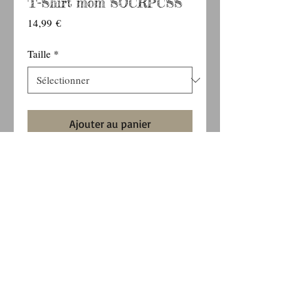
T-Shirt mom SOURPUSS
Prix
14,99 €
Taille
*
Ajouter au panier
T-Shirt enfant modèle "mom" de la marque
SOURPUSS.
100% COTON
Motifs: coeur + hirondelle
PAYPAL / CHEQUE / CARTE BANCAIRE