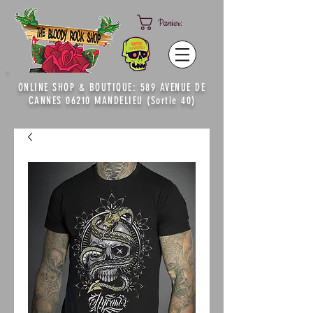
Panier:
ONLINE SHOP & BOUTIQUE: 589 AVENUE DE
CANNES 06210 MANDELIEU (Sortie 40)