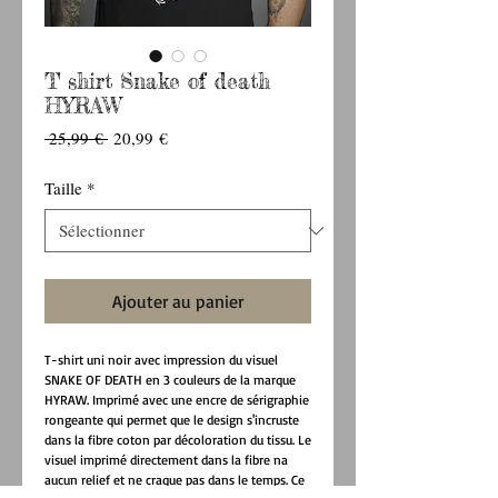
T shirt Snake of death
HYRAW
Prix
Prix
 25,99 € 
20,99 €
original
promotionnel
Taille
*
Ajouter au panier
T-shirt uni noir avec impression du visuel
SNAKE OF DEATH en 3 couleurs de la marque
HYRAW. Imprimé avec une encre de sérigraphie
rongeante qui permet que le design s'incruste
dans la fibre coton par décoloration du tissu. Le
visuel imprimé directement dans la fibre na
aucun relief et ne craque pas dans le temps. Ce