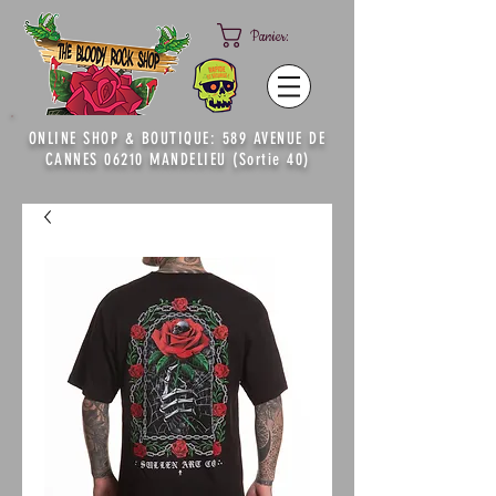
Panier:
ONLINE SHOP & BOUTIQUE: 589 AVENUE DE
CANNES 06210 MANDELIEU (Sortie 40)