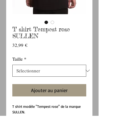
T shirt Tempest rose
SULLEN
Prix
32,99 €
Taille
*
Ajouter au panier
T shirt modèle "Tempest rose" de la marque
SULLEN.
T-shirt standard en forme
100% jersey de coton
Prérétracté pour minimiser le
rétrécissement