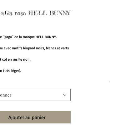
GaGa rose HELL BUNNY
Prix
e "gaga" de la marque HELL BUNNY.
se avec motifs léopard noirs, blancs et verts.
col en resille noir.
 (très léger).
ionner
Ajouter au panier