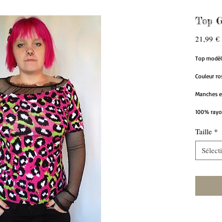
Top 
21,99 €
Top modèl
Couleur ro
Manches et 
100% rayon
Taille
*
Sélect