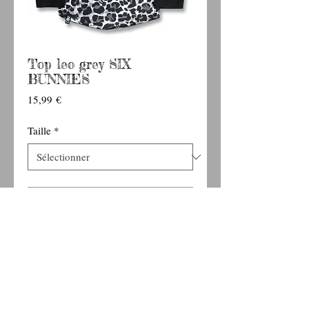
Top leo grey SIX
BUNNIES
Prix
15,99 €
Taille
*
Ajouter au panier
Top manches longues léopard de la marque SIX
BUNNIES.
Véritable poche sur le devant.
80% polyester, 20% coton