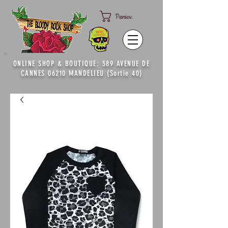
Panier:
ONLINE SHOP & BOUTIQUE: 589 AVENUE DE
CANNES 06210 MANDELIEU (Sortie 40)