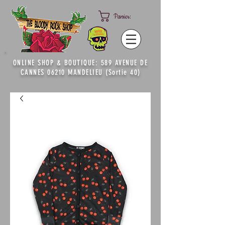
Panier:
ONLINE SHOP & BOUTIQUE: 589 AVENUE DE
CANNES 06210 MANDELIEU (Sortie 40)