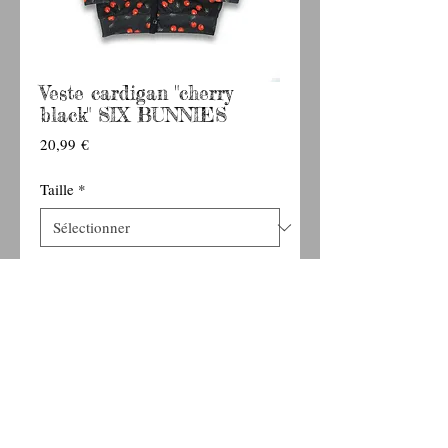
Veste cardigan "cherry
black" SIX BUNNIES
Prix
20,99 €
Taille
*
Ajouter au panier
Veste cardigan modèle "cherry" de la marque
SIX BUNNIES
65 % polyester 35% rayon